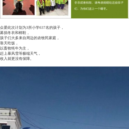
众爱此次计划为3所小学637名的孩子，
募捐冬衣和棉鞋，
孩子们大多来自周边的农牧民家庭，
靠天吃饭，
以畜牧牦牛为主，
赶上暴风雪等极端天气，
收入就更没有保障。