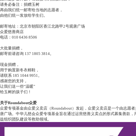
请务必备注：捐赠玉树
再由我们统一邮寄给当地的志愿者，
由他们统一发放给学生们。
邮寄地址：北京市朝阳区香江北路甲2号观唐广场
众爱慈善商店
电话：010 6436 8506
大批量捐赠，
邮寄前请咨询 137 1805 3814。
现金捐赠，
用于购置新冬衣棉鞋，
请联系 185 1044 9951。
感谢您的支持，
让我们送一些“温暖”
给玉树的孩子们！
关于Roundabout众爱
众爱专项基金由众爱义卖店（Roundabout）发起，众爱义卖店是一个由志
唐广场。中华儿慈会众爱专项基金旨在通过运营慈善义卖点的形式募集善款，
益组织团队建设等救助领域。